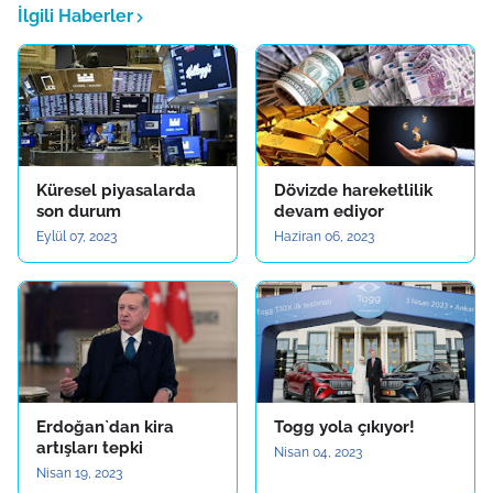
İlgili Haberler
Küresel piyasalarda
Dövizde hareketlilik
son durum
devam ediyor
Eylül 07, 2023
Haziran 06, 2023
Erdoğan`dan kira
Togg yola çıkıyor!
artışları tepki
Nisan 04, 2023
Nisan 19, 2023