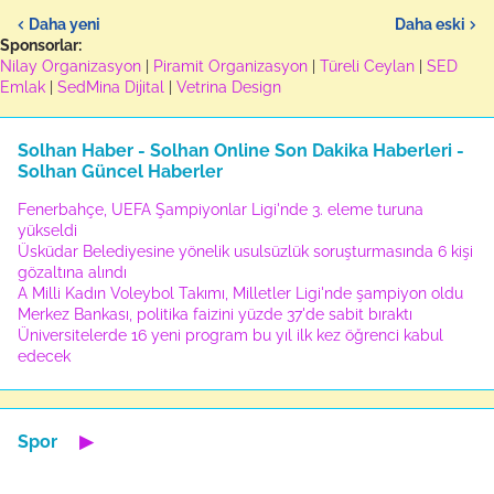
Daha yeni
Daha eski
Sponsorlar:
Nilay Organizasyon
|
Piramit Organizasyon
|
Türeli Ceylan
|
SED
Emlak
|
SedMina Dijital
|
Vetrina Design
Solhan Haber - Solhan Online Son Dakika Haberleri -
Solhan Güncel Haberler
Fenerbahçe, UEFA Şampiyonlar Ligi'nde 3. eleme turuna
yükseldi
Üsküdar Belediyesine yönelik usulsüzlük soruşturmasında 6 kişi
gözaltına alındı
A Milli Kadın Voleybol Takımı, Milletler Ligi'nde şampiyon oldu
Merkez Bankası, politika faizini yüzde 37'de sabit bıraktı
Üniversitelerde 16 yeni program bu yıl ilk kez öğrenci kabul
edecek
Spor
▶