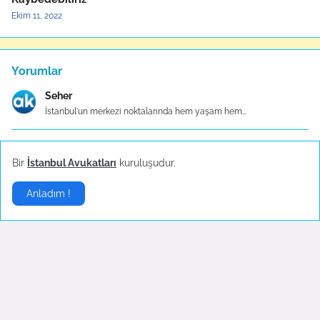
Ekim 11, 2022
Yorumlar
Seher
İstanbul'un merkezi noktalarında hem yaşam hem...
İbrahim
Bir
İstanbul Avukatları
kuruluşudur.
Güngören’de doğru lokasyonu seçmek, lojistik maliy...
Anladım !
Murat
Yabancılar hukukunun dinamik yapısı, mevzuattaki e...
Taha
Özellikle Çağlayan’daki İstanbul Adalet Sarayı’na ...
Berat