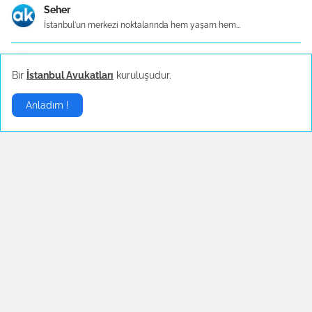
Seher
İstanbul'un merkezi noktalarında hem yaşam hem...
İbrahim
Bir
İstanbul Avukatları
kuruluşudur.
Güngören’de doğru lokasyonu seçmek, lojistik maliy...
Anladım !
Murat
Yabancılar hukukunun dinamik yapısı, mevzuattaki e...
Taha
Özellikle Çağlayan’daki İstanbul Adalet Sarayı’na ...
Berat
Sed Emlak ve Danışmanlık olarak, bu bölgenin ticar...
Son dakika haberleri takip ediniz
.
Abone Ol