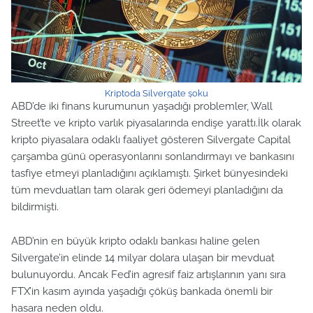
Kriptoda Silvergate şoku
ABD’de iki finans kurumunun yaşadığı problemler, Wall
Street’te ve kripto varlık piyasalarında endişe yarattı.İlk olarak
kripto piyasalara odaklı faaliyet gösteren Silvergate Capital
çarşamba günü operasyonlarını sonlandırmayı ve bankasını
tasfiye etmeyi planladığını açıklamıştı. Şirket bünyesindeki
tüm mevduatları tam olarak geri ödemeyi planladığını da
bildirmişti.
ABD’nin en büyük kripto odaklı bankası haline gelen
Silvergate’in elinde 14 milyar dolara ulaşan bir mevduat
bulunuyordu. Ancak Fed’in agresif faiz artışlarının yanı sıra
FTX’in kasım ayında yaşadığı çöküş bankada önemli bir
hasara neden oldu.