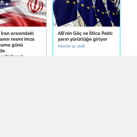
İran arasındaki
AB'nin Göç ve İltica Paktı
anın resmi imza
yarın yürürlüğe giriyor
 cuma günü
Haziran 12, 2026
'de
eştirilecek
5, 2026
Daha eski