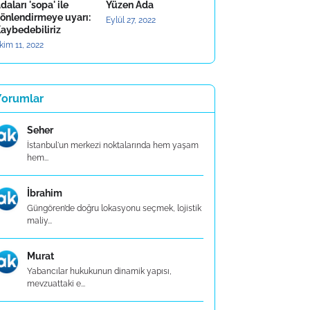
daları 'sopa' ile
Yüzen Ada
önlendirmeye uyarı:
Eylül 27, 2022
aybedebiliriz
kim 11, 2022
Yorumlar
Seher
İstanbul'un merkezi noktalarında hem yaşam
hem...
İbrahim
Güngören’de doğru lokasyonu seçmek, lojistik
maliy...
Murat
Yabancılar hukukunun dinamik yapısı,
mevzuattaki e...