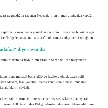
ndart uyguladığını savunan Nebenzia, İran'ın meşru müdafaa yaptığı
n diplomatik misyonuna yönelik saldırısının uluslararası hukukun açık
ın ise "bölgede tansiyonun artması" noktasında endişe verici olduğunu
müdafaa" diye savundu
 Kerimi Makam da BMGK'nin İsrail'in Şam'daki İran misyonunu
olduğunu, buna mukabil başta ABD ve İngiltere olmak üzere belli
latan Makam, İran yönetimi olarak kendilerinin meşru müdafaa
def aldıklarını söyledi.
ava saldırılarını sivillere zarar vermeyecek şekilde planlayarak
ldırılarının ABD tarafından BM gündemlerinde sürekli bloke edildiğini