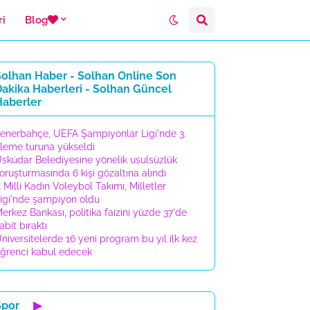
ri
Blog
Solhan Haber - Solhan Online Son
akika Haberleri - Solhan Güncel
Haberler
enerbahçe, UEFA Şampiyonlar Ligi'nde 3.
leme turuna yükseldi
sküdar Belediyesine yönelik usulsüzlük
oruşturmasında 6 kişi gözaltına alındı
 Milli Kadın Voleybol Takımı, Milletler
igi'nde şampiyon oldu
erkez Bankası, politika faizini yüzde 37'de
abit bıraktı
niversitelerde 16 yeni program bu yıl ilk kez
ğrenci kabul edecek
Spor
▶