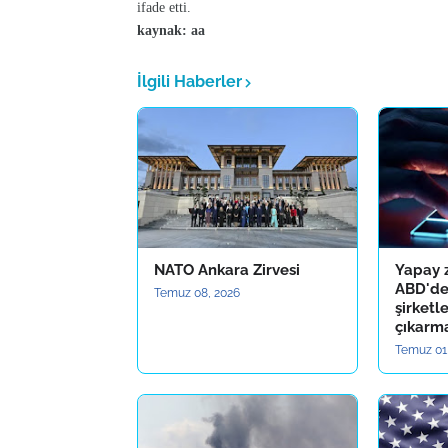
ifade etti.
kaynak: aa
İlgili Haberler
NATO Ankara Zirvesi
Yapay 
ABD'de
Temuz 08, 2026
şirketl
çıkarma
Temuz 01