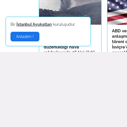
Bir
İstanbul Avukatları
kuruluşudur.
İsrail ordusunun, ABD-
ABD ve 
İran mutabakatına
anlaşm
Anladım !
rağmen Lübnan'a
töreni
düzenlediği hava
İsviçre
saldırılarında 16 kişi öldü
gerçekl
Haziran 19, 2026
Haziran 1
Yorum Gönder
Daha yeni