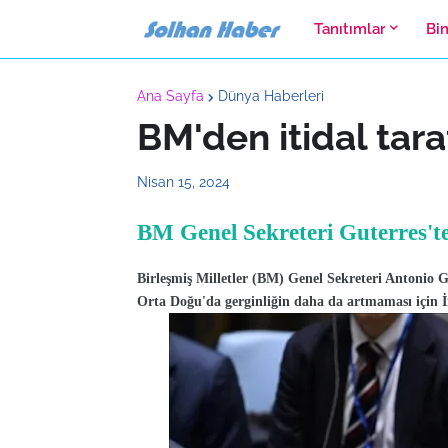
Tanıtımlar
Bi
Ana Sayfa
Dünya Haberleri
BM'den itidal taraf
Nisan 15, 2024
BM Genel Sekreteri Guterres'ten 
Birleşmiş Milletler (BM) Genel Sekreteri Antoni
Orta Doğu'da gerginliğin daha da artmaması için İran