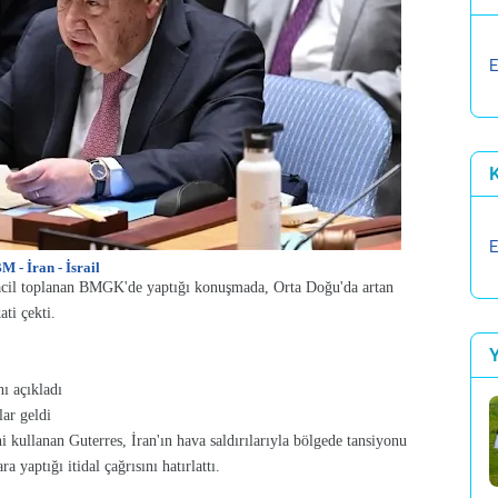
E
K
E
M - İran - İsrail
e acil toplanan BMGK'de yaptığı konuşmada, Orta Doğu'da artan
ati çekti.
ı açıkladı
lar geldi
 kullanan Guterres, İran'ın hava saldırılarıyla bölgede tansiyonu
a yaptığı itidal çağrısını hatırlattı.