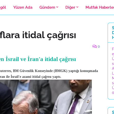
ngöl
Yüzen Ada
Gündem
Diğer
Mutfak Haberle
lara itidal çağrısı
D
0
F
e
İsrail ve İran'a itidal çağrısı
Ü
s
A
o Guterres, BM Güvenlik Konseyinde (BMGK) yaptığı konuşmada
L
 ile İsrail'e azami itidal çağrısı yaptı.
M
s
Ü
ö