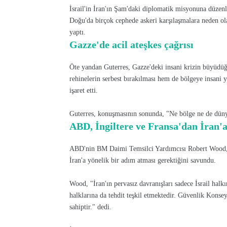
İsrail'in İran'ın Şam'daki diplomatik misyonuna düzenl
Doğu'da birçok cephede askeri karşılaşmalara neden ol
yaptı.
Gazze'de acil ateşkes çağrısı
Öte yandan Guterres, Gazze'deki insani krizin büyüdüğ
rehinelerin serbest bırakılması hem de bölgeye insani 
işaret etti.
Guterres, konuşmasının sonunda, "Ne bölge ne de dünya y
ABD, İngiltere ve Fransa'dan İran'
ABD'nin BM Daimi Temsilci Yardımcısı Robert Wood, 
İran'a yönelik bir adım atması gerektiğini savundu.
Wood, "İran'ın pervasız davranışları sadece İsrail hal
halklarına da tehdit teşkil etmektedir. Güvenlik Konse
sahiptir." dedi.