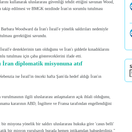
larını kullanarak uluslararası güvenliği tehdit ettiğini savunan Wood,
an takip edilmesi ve BMGK nezdinde İran'ın sorumlu tutulması
Barbara Woodward da İran'ı İsrail'e yönelik saldırıları nedeniyle
utulması gerektiğini savundu.
rail'e desteklerinin tam olduğunu ve İran'ı şiddetle kınadıklarını
lu tutulması için çaba göstereceklerini ifade etti.
 İran diplomatik misyonuna atıf
S
enzia ise İsrail'in önceki hafta Şam'da hedef aldığı İran'ın
urulmasının ilgili uluslararası anlaşmaların açık ihlali olduğunu,
ama kararının ABD, İngiltere ve Fransa tarafından engellendiğini
r misyona yönelik bir saldırı uluslararası hukuka göre 'casus belli'
lomatik bir misyon vurulsaydı burada hemen intikamdan bahsederdiniz."