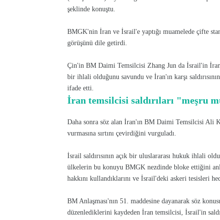
şeklinde konuştu.
BMGK'nin İran ve İsrail'e yaptığı muamelede çifte sta
görüşünü dile getirdi.
Çin'in BM Daimi Temsilcisi Zhang Jun da İsrail'in İra
bir ihlali olduğunu savundu ve İran'ın karşı saldırısın
ifade etti.
İran temsilcisi saldırıları "meşru 
Daha sonra söz alan İran'ın BM Daimi Temsilcisi Ali
vurmasına sırtını çevirdiğini vurguladı.
İsrail saldırısının açık bir uluslararası hukuk ihlali 
ülkelerin bu konuyu BMGK nezdinde bloke ettiğini an
hakkını kullandıklarını ve İsrail'deki askeri tesisleri he
BM Anlaşması'nın 51. maddesine dayanarak söz konusu h
düzenlediklerini kaydeden İran temsilcisi, İsrail'in sa