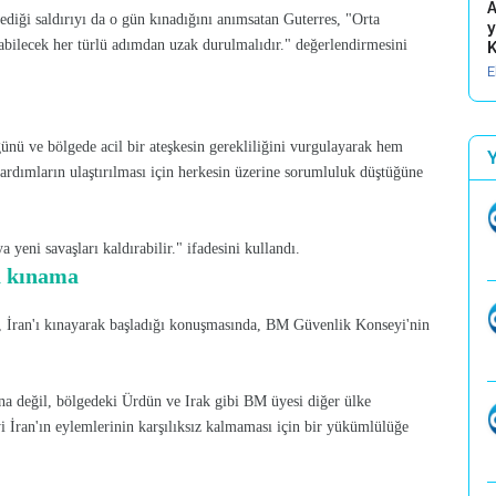
A
ediği saldırıyı da o gün kınadığını anımsatan Guterres, "Orta
y
abilecek her türlü adımdan uzak durulmalıdır." değerlendirmesini
K
E
ünü ve bölgede acil bir ateşkesin gerekliliğini vurgulayarak hem
yardımların ulaştırılması için herkesin üzerine sorumluluk düştüğüne
eni savaşları kaldırabilir." ifadesini kullandı.
a kınama
İran'ı kınayarak başladığı konuşmasında, BM Güvenlik Konseyi'nin
kına değil, bölgedeki Ürdün ve Irak gibi BM üyesi diğer ülke
yi İran'ın eylemlerinin karşılıksız kalmaması için bir yükümlülüğe