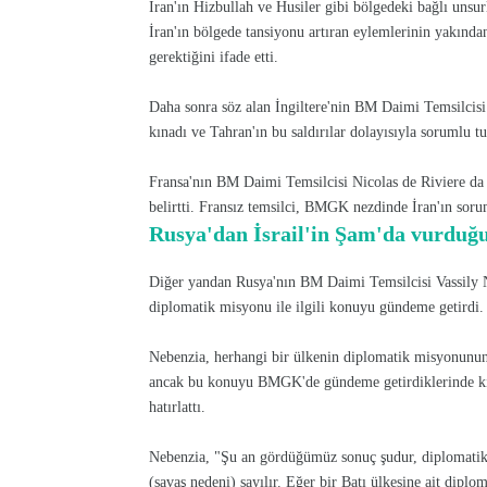
İran'ın Hizbullah ve Husiler gibi bölgedeki bağlı unsur
İran'ın bölgede tansiyonu artıran eylemlerinin yakınd
gerektiğini ifade etti.
Daha sonra söz alan İngiltere'nin BM Daimi Temsilcisi 
kınadı ve Tahran'ın bu saldırılar dolayısıyla sorumlu t
Fransa'nın BM Daimi Temsilcisi Nicolas de Riviere da İs
belirtti. Fransız temsilci, BMGK nezdinde İran'ın sorum
Rusya'dan İsrail'in Şam'da vurduğu
Diğer yandan Rusya'nın BM Daimi Temsilcisi Vassily Neb
diplomatik misyonu ile ilgili konuyu gündeme getirdi.
Nebenzia, herhangi bir ülkenin diplomatik misyonunun v
ancak bu konuyu BMGK'de gündeme getirdiklerinde kın
hatırlattı.
Nebenzia, "Şu an gördüğümüz sonuç şudur, diplomatik bi
(savaş nedeni) sayılır. Eğer bir Batı ülkesine ait dip