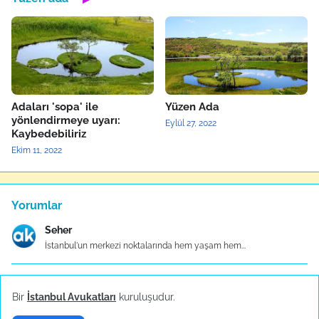
Adaları 'sopa' ile
Yüzen Ada
yönlendirmeye uyarı:
Eylül 27, 2022
Kaybedebiliriz
Ekim 11, 2022
Yorumlar
Seher
İstanbul'un merkezi noktalarında hem yaşam hem...
İbrahim
Bir
İstanbul Avukatları
kuruluşudur.
Güngören’de doğru lokasyonu seçmek, lojistik maliy...