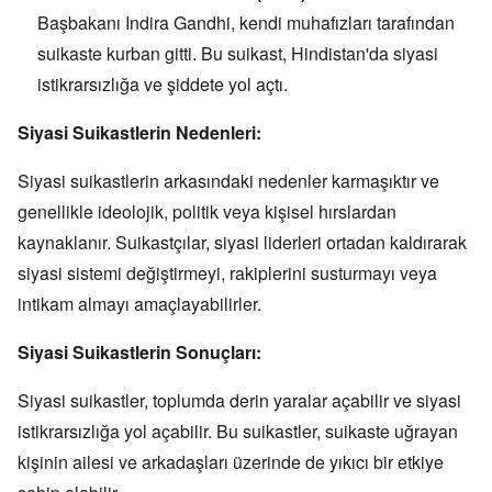
Başbakanı Indira Gandhi,
kendi muhafızları tarafından
suikaste kurban gitti.
Bu suikast,
Hindistan'da siyasi
istikrarsızlığa ve şiddete yol açtı.
Siyasi Suikastlerin Nedenleri:
Siyasi suikastlerin arkasındaki nedenler karmaşıktır ve
genellikle ideolojik,
politik veya kişisel hırslardan
kaynaklanır.
Suikastçılar,
siyasi liderleri ortadan kaldırarak
siyasi sistemi değiştirmeyi,
rakiplerini susturmayı veya
intikam almayı amaçlayabilirler.
Siyasi Suikastlerin Sonuçları:
Siyasi suikastler,
toplumda derin yaralar açabilir ve siyasi
istikrarsızlığa yol açabilir.
Bu suikastler,
suikaste uğrayan
kişinin ailesi ve arkadaşları üzerinde de yıkıcı bir etkiye