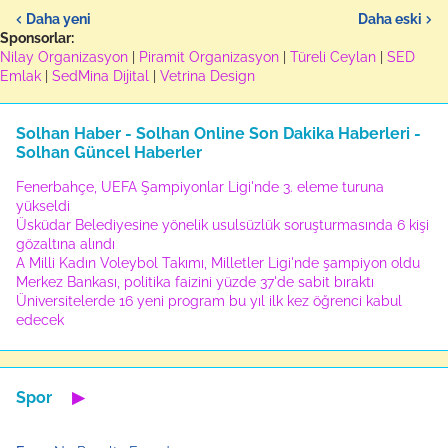
Daha yeni
Daha eski
Sponsorlar:
Nilay Organizasyon
|
Piramit Organizasyon
|
Türeli Ceylan
|
SED
Emlak
|
SedMina Dijital
|
Vetrina Design
Solhan Haber - Solhan Online Son Dakika Haberleri -
Solhan Güncel Haberler
Fenerbahçe, UEFA Şampiyonlar Ligi'nde 3. eleme turuna
yükseldi
Üsküdar Belediyesine yönelik usulsüzlük soruşturmasında 6 kişi
gözaltına alındı
A Milli Kadın Voleybol Takımı, Milletler Ligi'nde şampiyon oldu
Merkez Bankası, politika faizini yüzde 37'de sabit bıraktı
Üniversitelerde 16 yeni program bu yıl ilk kez öğrenci kabul
edecek
Spor
▶