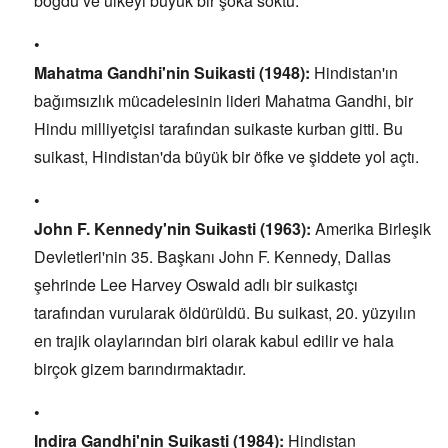
boğdu ve ülkeyi büyük bir şoka soktu.
Mahatma Gandhi'nin Suikasti (1948):
Hindistan'ın
bağımsızlık mücadelesinin lideri Mahatma Gandhi,
bir
Hindu milliyetçisi tarafından suikaste kurban gitti.
Bu
suikast,
Hindistan'da büyük bir öfke ve şiddete yol açtı.
John F. Kennedy'nin Suikasti (1963):
Amerika Birleşik
Devletleri'nin 35.
Başkanı John F.
Kennedy,
Dallas
şehrinde Lee Harvey Oswald adlı bir suikastçı
tarafından vurularak öldürüldü.
Bu suikast,
20.
yüzyılın
en trajik olaylarından biri olarak kabul edilir ve hala
birçok gizem barındırmaktadır.
Indira Gandhi'nin Suikasti (1984):
Hindistan