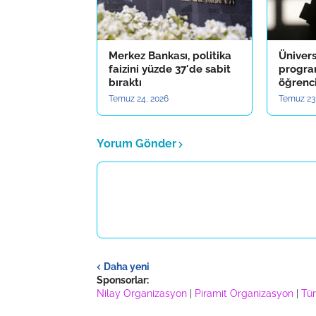
Merkez Bankası, politika
Ünivers
faizini yüzde 37'de sabit
program
bıraktı
öğrenc
Temuz 24, 2026
Temuz 23
Yorum Gönder
Daha yeni
Sponsorlar:
Nilay Organizasyon
|
Piramit Organizasyon
|
Tür