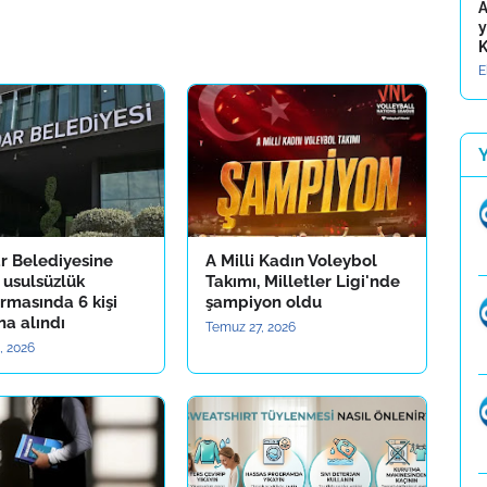
A
y
K
E
r Belediyesine
A Milli Kadın Voleybol
 usulsüzlük
Takımı, Milletler Ligi'nde
rmasında 6 kişi
şampiyon oldu
na alındı
Temuz 27, 2026
, 2026