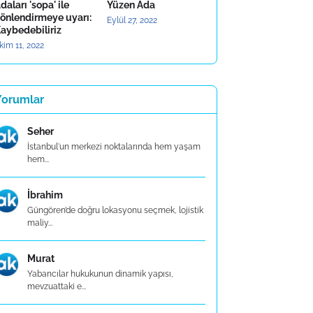
daları 'sopa' ile
Yüzen Ada
önlendirmeye uyarı:
Eylül 27, 2022
aybedebiliriz
kim 11, 2022
Yorumlar
Seher
İstanbul'un merkezi noktalarında hem yaşam
hem...
İbrahim
Güngören’de doğru lokasyonu seçmek, lojistik
maliy...
Murat
Yabancılar hukukunun dinamik yapısı,
mevzuattaki e...