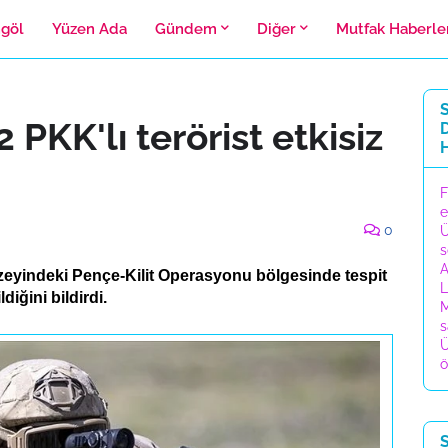
ngöl
Yüzen Ada
Gündem
Diğer
Mutfak Haberle
 PKK'lı terörist etkisiz
D
F
e
0
Ü
s
A
uzeyindeki Pençe-Kilit Operasyonu bölgesinde tespit
L
ldiğini bildirdi.
M
s
Ü
ö