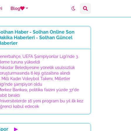
ri
Blog
Solhan Haber - Solhan Online Son
akika Haberleri - Solhan Güncel
Haberler
enerbahçe, UEFA Şampiyonlar Ligi'nde 3.
leme turuna yükseldi
sküdar Belediyesine yönelik usulsüzlük
oruşturmasında 6 kişi gözaltına alındı
 Milli Kadın Voleybol Takımı, Milletler
igi'nde şampiyon oldu
erkez Bankası, politika faizini yüzde 37'de
abit bıraktı
niversitelerde 16 yeni program bu yıl ilk kez
ğrenci kabul edecek
Spor
▶