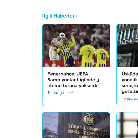
İlgili Haberler
Fenerbahçe, UEFA
Üsküda
Şampiyonlar Ligi'nde 3.
yönelik
eleme turuna yükseldi
soruştu
gözaltı
Temuz 30, 2026
Temuz 29