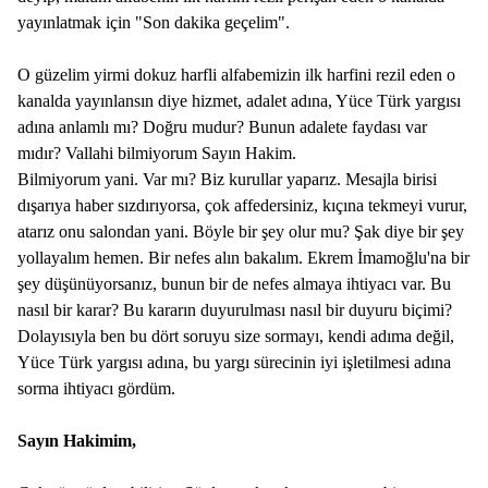
yayınlatmak için "Son dakika geçelim".
O güzelim yirmi dokuz harfli alfabemizin ilk harfini rezil eden o
kanalda yayınlansın diye hizmet, adalet adına, Yüce Türk yargısı
adına anlamlı mı? Doğru mudur? Bunun adalete faydası var
mıdır? Vallahi bilmiyorum Sayın Hakim.
Bilmiyorum yani. Var mı? Biz kurullar yaparız. Mesajla birisi
dışarıya haber sızdırıyorsa, çok affedersiniz, kıçına tekmeyi vurur,
atarız onu salondan yani. Böyle bir şey olur mu? Şak diye bir şey
yollayalım hemen. Bir nefes alın bakalım. Ekrem İmamoğlu'na bir
şey düşünüyorsanız, bunun bir de nefes almaya ihtiyacı var. Bu
nasıl bir karar? Bu kararın duyurulması nasıl bir duyuru biçimi?
Dolayısıyla ben bu dört soruyu size sormayı, kendi adıma değil,
Yüce Türk yargısı adına, bu yargı sürecinin iyi işletilmesi adına
sorma ihtiyacı gördüm.
Sayın Hakimim,