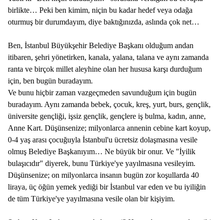
birlikte… Peki ben kimim, niçin bu kadar hedef veya odağa
oturmuş bir durumdayım, diye baktığınızda, aslında çok net…
Ben, İstanbul Büyükşehir Belediye Başkanı olduğum andan
itibaren, şehri yönetirken, kanala, yalana, talana ve aynı zamanda
ranta ve birçok millet aleyhine olan her hususa karşı durduğum
için, ben bugün buradayım.
Ve bunu hiçbir zaman vazgeçmeden savunduğum için bugün
buradayım. Aynı zamanda bebek, çocuk, kreş, yurt, burs, gençlik,
üniversite gençliği, işsiz gençlik, gençlere iş bulma, kadın, anne,
Anne Kart. Düşünsenize; milyonlarca annenin cebine kart koyup,
0-4 yaş arası çocuğuyla İstanbul'u ücretsiz dolaşmasına vesile
olmuş Belediye Başkanıyım… Ne büyük bir onur. Ve "İyilik
bulaşıcıdır" diyerek, bunu Türkiye'ye yayılmasına vesileyim.
Düşünsenize; on milyonlarca insanın bugün zor koşullarda 40
liraya, üç öğün yemek yediği bir İstanbul var eden ve bu iyiliğin
de tüm Türkiye'ye yayılmasına vesile olan bir kişiyim.