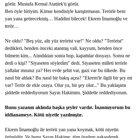
görür. Mustafa Kemal Atatürk'ü görür.
Ben öyle biriyim. Kimse kendisiyle karıştırmasın. Terörle beni
yan yana getirecekmiş… Haddini bilecek! Ekrem İmamoğlu ve
terör…
Ne oldu? "Beş yüz, altı yüz terörist var!" Ne oldu? "Terörist"
dedikleri, benden önceki atanmış vali, kayyum, benden önce
bilmem kim... Alındıktan sonra hop, kapattılar dosyayı. Sonra ne
dedi o kişi? "Siyaseten söyledim" dedi. Siyaseten milleti terörle
yaftalar mısınız ya? Her evde şehit var, gazi var bu ülkede. Bu
nasıl bir ahlak? Bu nasıl bir bakış açısı? "Ekrem'le ilgili bir şey mi
var? Terör de ekle oraya. Olur ya, bir şey olur..." Bu yaklaşımı
şiddetle reddediyorum Sayın Hakimim. Şiddetle reddediyorum.
Bunu yazanın aklında başka şeyler vardır. İnanmıyorum bu
iddianameye. Kötü niyetle yazılmıştır.
Ekrem İmamoğlu ile terörü yan yana koymak, kötü niyetin
ürünüdür. Ve bunu Sayın Hakime, tüm üyelere nakşederek