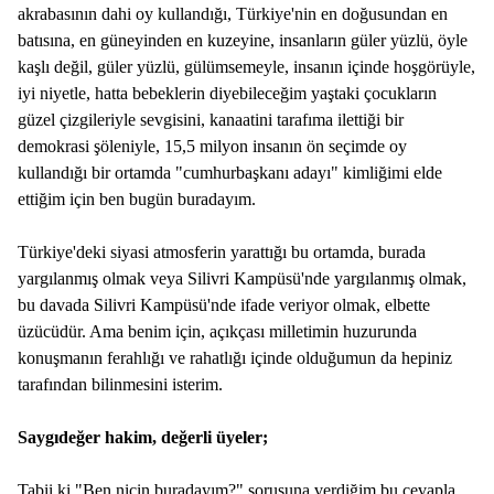
akrabasının dahi oy kullandığı, Türkiye'nin en doğusundan en
batısına, en güneyinden en kuzeyine, insanların güler yüzlü, öyle
kaşlı değil, güler yüzlü, gülümsemeyle, insanın içinde hoşgörüyle,
iyi niyetle, hatta bebeklerin diyebileceğim yaştaki çocukların
güzel çizgileriyle sevgisini, kanaatini tarafıma ilettiği bir
demokrasi şöleniyle, 15,5 milyon insanın ön seçimde oy
kullandığı bir ortamda "cumhurbaşkanı adayı" kimliğimi elde
ettiğim için ben bugün buradayım.
Türkiye'deki siyasi atmosferin yarattığı bu ortamda, burada
yargılanmış olmak veya Silivri Kampüsü'nde yargılanmış olmak,
bu davada Silivri Kampüsü'nde ifade veriyor olmak, elbette
üzücüdür. Ama benim için, açıkçası milletimin huzurunda
konuşmanın ferahlığı ve rahatlığı içinde olduğumun da hepiniz
tarafından bilinmesini isterim.
Saygıdeğer hakim, değerli üyeler;
Tabii ki "Ben niçin buradayım?" sorusuna verdiğim bu cevapla