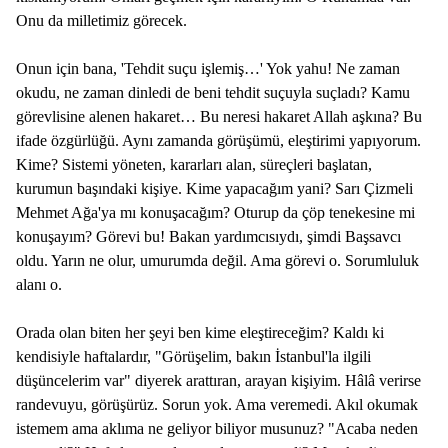
Onu da milletimiz görecek.
Onun için bana, 'Tehdit suçu işlemiş…' Yok yahu! Ne zaman
okudu, ne zaman dinledi de beni tehdit suçuyla suçladı? Kamu
görevlisine alenen hakaret… Bu neresi hakaret Allah aşkına? Bu
ifade özgürlüğü. Aynı zamanda görüşümü, eleştirimi yapıyorum.
Kime? Sistemi yöneten, kararları alan, süreçleri başlatan,
kurumun başındaki kişiye. Kime yapacağım yani? Sarı Çizmeli
Mehmet Ağa'ya mı konuşacağım? Oturup da çöp tenekesine mi
konuşayım? Görevi bu! Bakan yardımcısıydı, şimdi Başsavcı
oldu. Yarın ne olur, umurumda değil. Ama görevi o. Sorumluluk
alanı o.
Orada olan biten her şeyi ben kime eleştireceğim? Kaldı ki
kendisiyle haftalardır, "Görüşelim, bakın İstanbul'la ilgili
düşüncelerim var" diyerek arattıran, arayan kişiyim. Hâlâ verirse
randevuyu, görüşürüz. Sorun yok. Ama veremedi. Akıl okumak
istemem ama aklıma ne geliyor biliyor musunuz? "Acaba neden