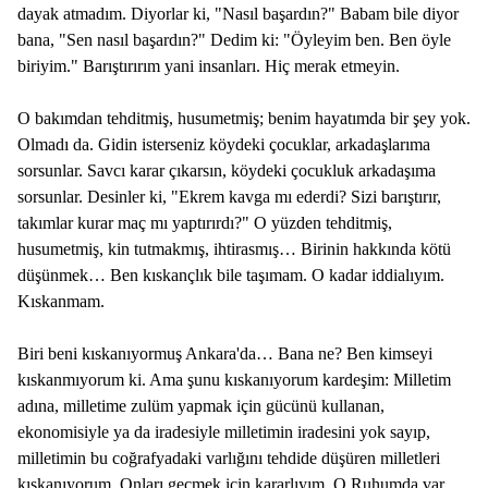
dayak atmadım. Diyorlar ki, "Nasıl başardın?" Babam bile diyor
bana, "Sen nasıl başardın?" Dedim ki: "Öyleyim ben. Ben öyle
biriyim." Barıştırırım yani insanları. Hiç merak etmeyin.
O bakımdan tehditmiş, husumetmiş; benim hayatımda bir şey yok.
Olmadı da. Gidin isterseniz köydeki çocuklar, arkadaşlarıma
sorsunlar. Savcı karar çıkarsın, köydeki çocukluk arkadaşıma
sorsunlar. Desinler ki, "Ekrem kavga mı ederdi? Sizi barıştırır,
takımlar kurar maç mı yaptırırdı?" O yüzden tehditmiş,
husumetmiş, kin tutmakmış, ihtirasmış… Birinin hakkında kötü
düşünmek… Ben kıskançlık bile taşımam. O kadar iddialıyım.
Kıskanmam.
Biri beni kıskanıyormuş Ankara'da… Bana ne? Ben kimseyi
kıskanmıyorum ki. Ama şunu kıskanıyorum kardeşim: Milletim
adına, milletime zulüm yapmak için gücünü kullanan,
ekonomisiyle ya da iradesiyle milletimin iradesini yok sayıp,
milletimin bu coğrafyadaki varlığını tehdide düşüren milletleri
kıskanıyorum. Onları geçmek için kararlıyım. O Ruhumda var.