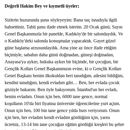
Değerli Hakim Bey ve kıymetli üyeler;
Sizlerin huzurunda şunu söyleyeyim: Bana suç isnadıyla ilgili
bahsettiniz. Tabii şunu ifade etmek isterim. 20 Ocak günü, Sayın
Genel Başkanımızla bir panelde, Kadıköy'de bir salondaydık. Ve
o Kadıköy'deki salonda konuşmalar yapacaktık. Gayet güzel
güne başlama arzusundaydık. Ama yine az önce ifade ettiğim
biçimiyle, sabahın daha günü doğmadan, güneşi doğmadan,
Anayasa'ya aykırı, hukuka aykırı bir biçimde, bir çocuğun, bir
Gençlik Kolları Genel Başkanımızın evine, ki o Gençlik Kolları
Genel Başkanı benim ilkokuldan beri tanıdığım, ailesini bildiğim,
kendini tanıdığım, kendi evladım gibi… Ben, her evlada çocuk
gözüyle bakarım. Ben öyle bakıyorum. İstanbul'un her evladı,
benim evladım. Onun için ben, 6000 tane gence, normal
koşulların 10'da biri fiyatına üniversite öğrencilerine yurt açtım.
Onun için ben, 100 bin tane gence yılda burs veriyorum. Onun
için ben, her evladım kendi evladım gördüğüm için, yarısı
ücretsiz, 13-14 bin tane çocuğun eğitim gördüğü kreşleri bu şehre