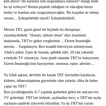
kim alıyor? Bu kararları kim uygulamaya sokuyor? Hangi irade
bu işi zorluyor? Benim peşinde olduğum ve olacağım husus
budur ve bundan asla vazgeçmeyeceğim. 'Bu koşullar ne olmuş'
sorusu… İyileştirilebilir miydi? İyileştirilebilirdi.
Mesela TRT, gayet güzel bir biçimde bu duruşmayı
yayınlayabilirdi. "Haram, zıkkım olsun" diye insanların
dualarında, TRT'ye giden vergilerinin… Ekrem İmamoğlu
mesela… Yargılanıyor. Ben tesadüf televizyon izlemiyorum
Allah'a şükür. Eşim de burada, şahitlik eder. 20 yıla yakındır
evimizde TV izlemeyiz. Ama şimdi odamda TRT'ye bakıyorum.
Ekrem İmamoğlu'nun haysiyetine, onuruna, eşine, ailesine…
Ya Allah aşkına, devletin bir kanalı TRT üzerinden karalayan,
kirleten, itibarsızlaştırma gayretinde olan yalanla, iftira ile haber
yapar mı TRT?
Ben çocukluğumda, 6-7 yaşında gurbetten gelen bir amcam eve
TV getirmişti. TRT'nin önünde, açılmadan önce, o TRT'nin açılış
sayfasını saatlerle izleyerek büyüdüm. Ya da TRT'nin yayını