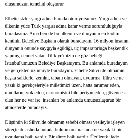
oluşumuzun temelini oluşturur.
Elbette sizler yargı adına burada oturuyorsunuz. Yargı adına ve
ülkenin yüce Türk yargısı adına karar verme sorumluluğuyla
buradasınız. Ama ben de bu ülkenin ve dünyanın en kadim
kentinin Belediye Başkanı olarak buradayım. 16 milyon insanın,
dünyanın önünde saygıyla eğildiği, üç imparatorluğa başkentlik
yapmış, cennet vatan Türkiye'mizin de göz bebeği
İstanbul'umuzun Belediye Başkanıyım. Bu anlamda buradayım
ve gerçekten üzüntüyle buradayım. Elbette Silivri'de olmamın
başka saiklerle, zemini, tabanı olmayan, uydurma, iftira ve ne
yazık ki gerekçeleriyle milletimizi üzen, hatta tarumar eden,
umutlarını yok eden, ekonomisini bile perişan eden, güvencesi
olan her ne var ise, insanları bu anlamda umutsuzlaştıran bir
atmosferde buradayız.
Düşünün ki Silivri'de olmamın sebebi olması vesileyle işleyen
süreçte de aslında burada bulunmam arasında ne yazık ki bir
uygulama bağı vardır. Bir süreç bağı vardır. Üzülerek ifade