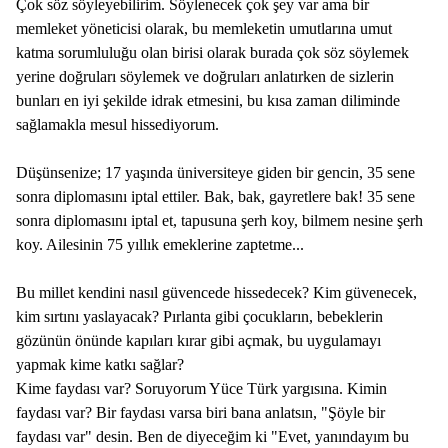
Çok söz söyleyebilirim. Söylenecek çok şey var ama bir
memleket yöneticisi olarak, bu memleketin umutlarına umut
katma sorumluluğu olan birisi olarak burada çok söz söylemek
yerine doğruları söylemek ve doğruları anlatırken de sizlerin
bunları en iyi şekilde idrak etmesini, bu kısa zaman diliminde
sağlamakla mesul hissediyorum.
Düşünsenize; 17 yaşında üniversiteye giden bir gencin, 35 sene
sonra diplomasını iptal ettiler. Bak, bak, gayretlere bak! 35 sene
sonra diplomasını iptal et, tapusuna şerh koy, bilmem nesine şerh
koy. Ailesinin 75 yıllık emeklerine zaptetme...
Bu millet kendini nasıl güvencede hissedecek? Kim güvenecek,
kim sırtını yaslayacak? Pırlanta gibi çocukların, bebeklerin
gözünün önünde kapıları kırar gibi açmak, bu uygulamayı
yapmak kime katkı sağlar?
Kime faydası var? Soruyorum Yüce Türk yargısına. Kimin
faydası var? Bir faydası varsa biri bana anlatsın, "Şöyle bir
faydası var" desin. Ben de diyeceğim ki "Evet, yanındayım bu