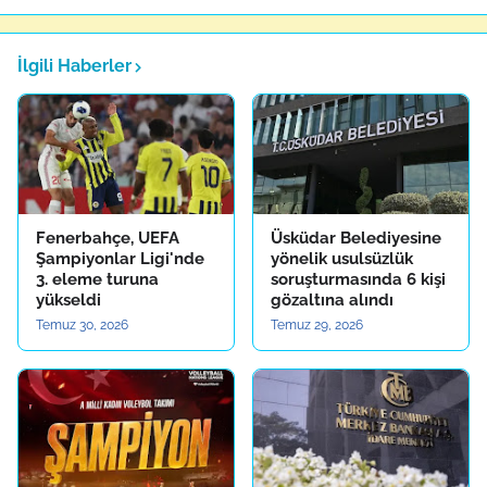
İlgili Haberler
Fenerbahçe, UEFA
Üsküdar Belediyesine
Şampiyonlar Ligi'nde
yönelik usulsüzlük
3. eleme turuna
soruşturmasında 6 kişi
yükseldi
gözaltına alındı
Temuz 30, 2026
Temuz 29, 2026