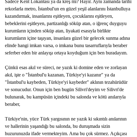
Sadece Kent Lokantası ya da kreş mi? Hayır. Aynı zamanda tarihi
rekorlarla metro, İstanbul'un en güzel yeşil alanlarını İstanbulluya
kazandırmak, insanlarını eşitleyen, çocuklarını eşitleyen,
bebeklerini eşitleyen, partizanlığı söküp atan, o iğrenç duyguyu
kurumların içinden söküp atan, liyakati esasıyla birlikte
kurumların içine taşıyan, insanlara güzel bir gelecek sunma adına
elinde hangi imkan varsa, o imkana bunu tasarruflarıyla beraber
seferber eden bir anlayışı ortaya koyduğum için ben buradayım.
Çünkü esas akıl ve süreci, ne yazık ki domine eden ve zorlayan
akıl, işte o "İstanbul'u kazanan, Türkiye'yi kazanır" ya da
"İstanbul'u kaybeden, Türkiye'yi kaybeder" aklının tezahürüdür
ve sonucudur. Onun için ben bugün Silivri'deyim ve Silivri'de
bulunarak, bu kampüsün içindeki bu salonda ve kötü anılarıyla
beraber,
Türkiye'nin, yüce Türk yargısının ne yazık ki sıkıntılı anılarının
ve hallerinin yaşandığı bu salonda, bu duruşmada sizin
huzurunuzda ifade vermekteyim. Ama bu çok sürmez. Açıkçası