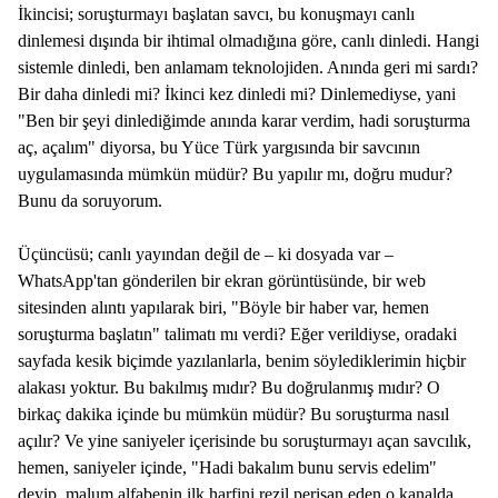
İkincisi; soruşturmayı başlatan savcı, bu konuşmayı canlı
dinlemesi dışında bir ihtimal olmadığına göre, canlı dinledi. Hangi
sistemle dinledi, ben anlamam teknolojiden. Anında geri mi sardı?
Bir daha dinledi mi? İkinci kez dinledi mi? Dinlemediyse, yani
"Ben bir şeyi dinlediğimde anında karar verdim, hadi soruşturma
aç, açalım" diyorsa, bu Yüce Türk yargısında bir savcının
uygulamasında mümkün müdür? Bu yapılır mı, doğru mudur?
Bunu da soruyorum.
Üçüncüsü; canlı yayından değil de – ki dosyada var –
WhatsApp'tan gönderilen bir ekran görüntüsünde, bir web
sitesinden alıntı yapılarak biri, "Böyle bir haber var, hemen
soruşturma başlatın" talimatı mı verdi? Eğer verildiyse, oradaki
sayfada kesik biçimde yazılanlarla, benim söylediklerimin hiçbir
alakası yoktur. Bu bakılmış mıdır? Bu doğrulanmış mıdır? O
birkaç dakika içinde bu mümkün müdür? Bu soruşturma nasıl
açılır? Ve yine saniyeler içerisinde bu soruşturmayı açan savcılık,
hemen, saniyeler içinde, "Hadi bakalım bunu servis edelim"
deyip, malum alfabenin ilk harfini rezil perişan eden o kanalda