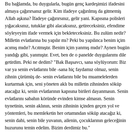
Bu bağlamda, bu duygularla, bugün genç kardeşimizi ifadesini
almaya çağırırsanız gelir. Kim ifadeye çağırılmış da gitmemiş
Allah aşkına? İfadeye çağırırsınız, gelir yani. Kapısına polisleri
yığacaksınız, tutuklar gibi alacaksınız, getireceksiniz, efendime
söyleyeyim ifade vermek için bekleteceksiniz. Bu zulüm nedir?
Milletin evlatlarına bu yapılır mı? Peki bu yapılınca benim içim
acımış mıdır? Acıtmıştır. Benim içim yanmış mıdır? Aynen bugün
yandığı gibi, yanmıştır. Evet, ben de o panelde duygularımı dile
getirdim. Peki ne dedim? "Bak Başsavcı, sana söylüyorum: Biz
var ya senin evlatlarını bile -sana hiç faydamız olmaz, senin
zihnin çürümüş de- senin evlatlarını bile bu muamelelerden
kurtarmak için, seni yöneten aklı bu milletin zihninden söküp
atacağız ki, senin evlatlarının kapısına birileri dayanmasın. Senin
evlatlarını sabahın köründe evinden kimse almasın. Senin
tıynetinin, senin aklının, senin zihninin içinden geçen yol ve
yöntemleri, bu memleketin her ortamından söküp atacağız ki,
senin dahi, senin bile yuvanın, ailenin, çocuklarının geleceğinin
huzurunu temin edelim. Bizim derdimiz bu."