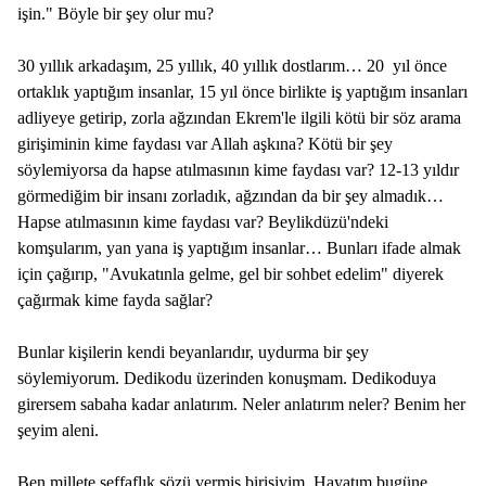
işin." Böyle bir şey olur mu?
30 yıllık arkadaşım, 25 yıllık, 40 yıllık dostlarım… 20 yıl önce
ortaklık yaptığım insanlar, 15 yıl önce birlikte iş yaptığım insanları
adliyeye getirip, zorla ağzından Ekrem'le ilgili kötü bir söz arama
girişiminin kime faydası var Allah aşkına? Kötü bir şey
söylemiyorsa da hapse atılmasının kime faydası var? 12-13 yıldır
görmediğim bir insanı zorladık, ağzından da bir şey almadık…
Hapse atılmasının kime faydası var? Beylikdüzü'ndeki
komşularım, yan yana iş yaptığım insanlar… Bunları ifade almak
için çağırıp, "Avukatınla gelme, gel bir sohbet edelim" diyerek
çağırmak kime fayda sağlar?
Bunlar kişilerin kendi beyanlarıdır, uydurma bir şey
söylemiyorum. Dedikodu üzerinden konuşmam. Dedikoduya
girersem sabaha kadar anlatırım. Neler anlatırım neler? Benim her
şeyim aleni.
Ben millete şeffaflık sözü vermiş birisiyim. Hayatım bugüne