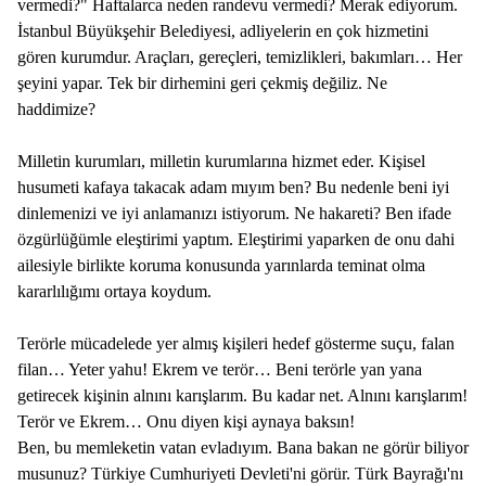
vermedi?" Haftalarca neden randevu vermedi? Merak ediyorum.
İstanbul Büyükşehir Belediyesi, adliyelerin en çok hizmetini
gören kurumdur. Araçları, gereçleri, temizlikleri, bakımları… Her
şeyini yapar. Tek bir dirhemini geri çekmiş değiliz. Ne
haddimize?
Milletin kurumları, milletin kurumlarına hizmet eder. Kişisel
husumeti kafaya takacak adam mıyım ben? Bu nedenle beni iyi
dinlemenizi ve iyi anlamanızı istiyorum. Ne hakareti? Ben ifade
özgürlüğümle eleştirimi yaptım. Eleştirimi yaparken de onu dahi
ailesiyle birlikte koruma konusunda yarınlarda teminat olma
kararlılığımı ortaya koydum.
Terörle mücadelede yer almış kişileri hedef gösterme suçu, falan
filan… Yeter yahu! Ekrem ve terör… Beni terörle yan yana
getirecek kişinin alnını karışlarım. Bu kadar net. Alnını karışlarım!
Terör ve Ekrem… Onu diyen kişi aynaya baksın!
Ben, bu memleketin vatan evladıyım. Bana bakan ne görür biliyor
musunuz? Türkiye Cumhuriyeti Devleti'ni görür. Türk Bayrağı'nı