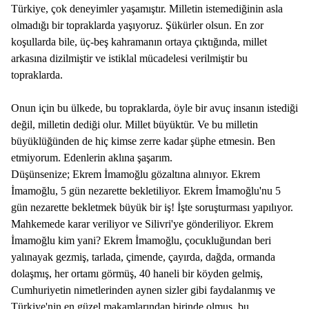
Türkiye, çok deneyimler yaşamıştır. Milletin istemediğinin asla
olmadığı bir topraklarda yaşıyoruz. Şükürler olsun. En zor
koşullarda bile, üç-beş kahramanın ortaya çıktığında, millet
arkasına dizilmiştir ve istiklal mücadelesi verilmiştir bu
topraklarda.
Onun için bu ülkede, bu topraklarda, öyle bir avuç insanın istediği
değil, milletin dediği olur. Millet büyüktür. Ve bu milletin
büyüklüğünden de hiç kimse zerre kadar şüphe etmesin. Ben
etmiyorum. Edenlerin aklına şaşarım.
Düşünsenize; Ekrem İmamoğlu gözaltına alınıyor. Ekrem
İmamoğlu, 5 gün nezarette bekletiliyor. Ekrem İmamoğlu'nu 5
gün nezarette bekletmek büyük bir iş! İşte soruşturması yapılıyor.
Mahkemede karar veriliyor ve Silivri'ye gönderiliyor. Ekrem
İmamoğlu kim yani? Ekrem İmamoğlu, çocukluğundan beri
yalınayak gezmiş, tarlada, çimende, çayırda, dağda, ormanda
dolaşmış, her ortamı görmüş, 40 haneli bir köyden gelmiş,
Cumhuriyetin nimetlerinden aynen sizler gibi faydalanmış ve
Türkiye'nin en güzel makamlarından birinde olmuş, bu