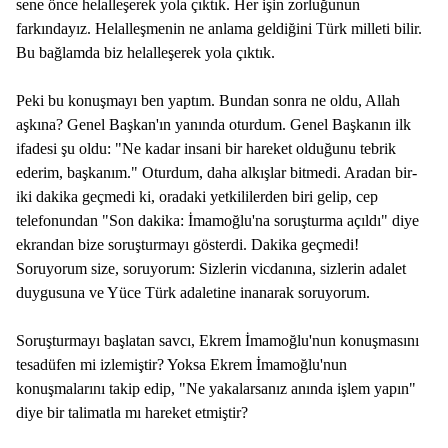
sene önce helalleşerek yola çıktık. Her işin zorluğunun
farkındayız. Helalleşmenin ne anlama geldiğini Türk milleti bilir.
Bu bağlamda biz helalleşerek yola çıktık.
Peki bu konuşmayı ben yaptım. Bundan sonra ne oldu, Allah
aşkına? Genel Başkan'ın yanında oturdum. Genel Başkanın ilk
ifadesi şu oldu: "Ne kadar insani bir hareket olduğunu tebrik
ederim, başkanım." Oturdum, daha alkışlar bitmedi. Aradan bir-
iki dakika geçmedi ki, oradaki yetkililerden biri gelip, cep
telefonundan "Son dakika: İmamoğlu'na soruşturma açıldı" diye
ekrandan bize soruşturmayı gösterdi. Dakika geçmedi!
Soruyorum size, soruyorum: Sizlerin vicdanına, sizlerin adalet
duygusuna ve Yüce Türk adaletine inanarak soruyorum.
Soruşturmayı başlatan savcı, Ekrem İmamoğlu'nun konuşmasını
tesadüfen mi izlemiştir? Yoksa Ekrem İmamoğlu'nun
konuşmalarını takip edip, "Ne yakalarsanız anında işlem yapın"
diye bir talimatla mı hareket etmiştir?