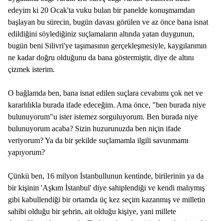
edeyim ki 20 Ocak'ta vuku bulan bir panelde konuşmamdan
başlayan bu sürecin, bugün davası görülen ve az önce bana isnat
edildiğini söylediğiniz suçlamaların altında yatan duygunun,
bugün beni Silivri'ye taşımasının gerçekleşmesiyle, kaygılarımın
ne kadar doğru olduğunu da bana göstermiştir, diye de altını
çizmek isterim.
O bağlamda ben, bana isnat edilen suçlara cevabımı çok net ve
kararlılıkla burada ifade edeceğim. Ama önce, "ben burada niye
bulunuyorum"u ister istemez sorguluyorum. Ben burada niye
bulunuyorum acaba? Sizin huzurunuzda ben niçin ifade
veriyorum? Ya da bir şekilde suçlamamla ilgili savunmamı
yapıyorum?
Çünkü ben, 16 milyon İstanbullunun kentinde, birilerinin ya da
bir kişinin 'Aşkım İstanbul' diye sahiplendiği ve kendi malıymış
gibi kabullendiği bir ortamda üç kez seçim kazanmış ve milletin
sahibi olduğu bir şehrin, ait olduğu kişiye, yani millete