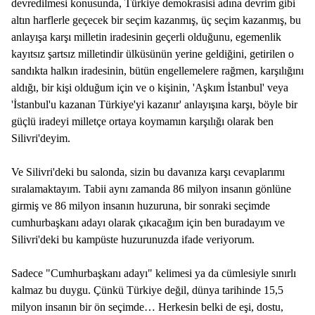
devredilmesi konusunda, Türkiye demokrasisi adına devrim gibi
altın harflerle geçecek bir seçim kazanmış, üç seçim kazanmış, bu
anlayışa karşı milletin iradesinin geçerli olduğunu, egemenlik
kayıtsız şartsız milletindir ülküsünün yerine geldiğini, getirilen o
sandıkta halkın iradesinin, bütün engellemelere rağmen, karşılığını
aldığı, bir kişi olduğum için ve o kişinin, 'Aşkım İstanbul' veya
'İstanbul'u kazanan Türkiye'yi kazanır' anlayışına karşı, böyle bir
güçlü iradeyi milletçe ortaya koymamın karşılığı olarak ben
Silivri'deyim.
Ve Silivri'deki bu salonda, sizin bu davanıza karşı cevaplarımı
sıralamaktayım. Tabii aynı zamanda 86 milyon insanın gönlüne
girmiş ve 86 milyon insanın huzuruna, bir sonraki seçimde
cumhurbaşkanı adayı olarak çıkacağım için ben buradayım ve
Silivri'deki bu kampüste huzurunuzda ifade veriyorum.
Sadece "Cumhurbaşkanı adayı" kelimesi ya da cümlesiyle sınırlı
kalmaz bu duygu. Çünkü Türkiye değil, dünya tarihinde 15,5
milyon insanın bir ön seçimde… Herkesin belki de eşi, dostu,