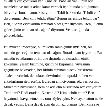
evlatları var, çocukları var. Anneleri, babaları var. Onun için
memleket ve millet adına karar vermek için burada olduğunuzu
biliyor ve buna inanmak istiyorum. Tabii hakkımda "Tehdit etti"
diyorsunuz. Ben kimi tehdit ettim? Bunun neresinde tehdit var?
Ben, "Senin evlatlarının teminatı olacağım" diyorum. Ben, "Senin
geleceğinin teminatı olacağım" diyorum. Ve olacağım da
göreceksiniz.
Bu milletin iradesiyle, bu milletin sahip çıkmasıyla ben, bu
milletin geleceğinin teminatı olacağım. Buradan ant içiyorum. Bu
milletin evlatlarının birini bile dışarıda bırakmadan; etnik
kökenine, yaşam biçimine, giyimine kuşamına, yuvasının
geçmişine bakmadan, her birinin teminatı olacak bir sistemi;
adalet devrimini, demokrasi devrimini bu topraklara ben ve
arkadaşlarım getireceğiz. Buradan ant içiyorum, söz veriyorum.
Milletimin huzurunda, hem de adaletin huzurunda söz veriyorum.
Tehdit mi? Hadi oradan! Ne tehdidi? Kimi tehdit ettim? Ben
hayatımda kavga etmedim, onu söyleyeyim. Ne dayak attım ne de
dayak yedim. Bana dayak atan da olmaz, olamaz. Ben kimseye