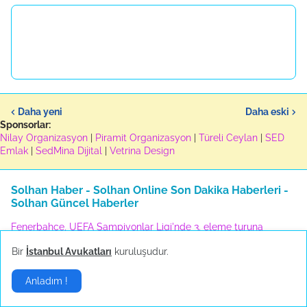
Daha yeni
Daha eski
Sponsorlar:
Nilay Organizasyon
|
Piramit Organizasyon
|
Türeli Ceylan
|
SED
Emlak
|
SedMina Dijital
|
Vetrina Design
Solhan Haber - Solhan Online Son Dakika Haberleri -
Solhan Güncel Haberler
Fenerbahçe, UEFA Şampiyonlar Ligi'nde 3. eleme turuna
yükseldi
Bir
İstanbul Avukatları
kuruluşudur.
Üsküdar Belediyesine yönelik usulsüzlük soruşturmasında 6 kişi
gözaltına alındı
A Milli Kadın Voleybol Takımı, Milletler Ligi'nde şampiyon oldu
Anladım !
Merkez Bankası, politika faizini yüzde 37'de sabit bıraktı
Üniversitelerde 16 yeni program bu yıl ilk kez öğrenci kabul