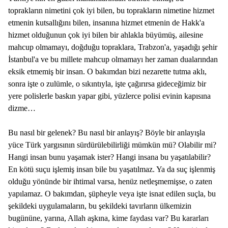
toprakların nimetini çok iyi bilen, bu toprakların nimetine hizmet
etmenin kutsallığını bilen, insanına hizmet etmenin de Hakk'a
hizmet olduğunun çok iyi bilen bir ahlakla büyümüş, ailesine
mahcup olmamayı, doğduğu topraklara, Trabzon'a, yaşadığı şehir
İstanbul'a ve bu millete mahcup olmamayı her zaman dualarından
eksik etmemiş bir insan. O bakımdan bizi nezarette tutma aklı,
sonra işte o zulümle, o sıkıntıyla, işte çağırırsa gideceğimiz bir
yere polislerle baskın yapar gibi, yüzlerce polisi evinin kapısına
dizme…
Bu nasıl bir gelenek? Bu nasıl bir anlayış? Böyle bir anlayışla
yüce Türk yargısının sürdürülebilirliği mümkün mü? Olabilir mi?
Hangi insan bunu yaşamak ister? Hangi insana bu yaşatılabilir?
En kötü suçu işlemiş insan bile bu yaşatılmaz. Ya da suç işlenmiş
olduğu yönünde bir ihtimal varsa, henüz netleşmemişse, o zaten
yapılamaz. O bakımdan, şüpheyle veya işte isnat edilen suçla, bu
şekildeki uygulamaların, bu şekildeki tavırların ülkemizin
bugününe, yarına, Allah aşkına, kime faydası var? Bu kararları