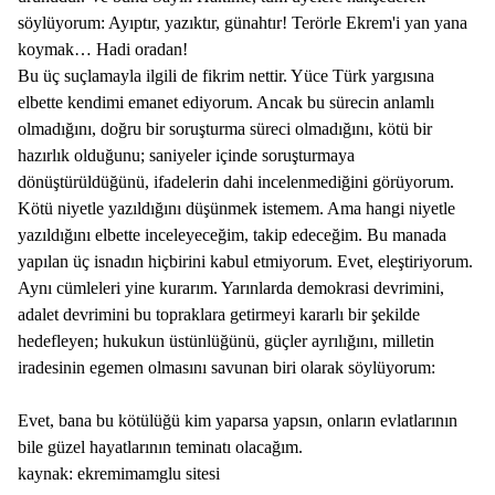
söylüyorum: Ayıptır, yazıktır, günahtır! Terörle Ekrem'i yan yana
koymak… Hadi oradan!
Bu üç suçlamayla ilgili de fikrim nettir. Yüce Türk yargısına
elbette kendimi emanet ediyorum. Ancak bu sürecin anlamlı
olmadığını, doğru bir soruşturma süreci olmadığını, kötü bir
hazırlık olduğunu; saniyeler içinde soruşturmaya
dönüştürüldüğünü, ifadelerin dahi incelenmediğini görüyorum.
Kötü niyetle yazıldığını düşünmek istemem. Ama hangi niyetle
yazıldığını elbette inceleyeceğim, takip edeceğim. Bu manada
yapılan üç isnadın hiçbirini kabul etmiyorum. Evet, eleştiriyorum.
Aynı cümleleri yine kurarım. Yarınlarda demokrasi devrimini,
adalet devrimini bu topraklara getirmeyi kararlı bir şekilde
hedefleyen; hukukun üstünlüğünü, güçler ayrılığını, milletin
iradesinin egemen olmasını savunan biri olarak söylüyorum:
Evet, bana bu kötülüğü kim yaparsa yapsın, onların evlatlarının
bile güzel hayatlarının teminatı olacağım.
kaynak: ekremimamglu sitesi