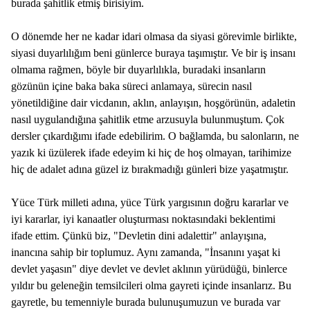
burada şahitlik etmiş birisiyim.
O dönemde her ne kadar idari olmasa da siyasi görevimle birlikte,
siyasi duyarlılığım beni günlerce buraya taşımıştır. Ve bir iş insanı
olmama rağmen, böyle bir duyarlılıkla, buradaki insanların
gözünün içine baka baka süreci anlamaya, sürecin nasıl
yönetildiğine dair vicdanın, aklın, anlayışın, hoşgörünün, adaletin
nasıl uygulandığına şahitlik etme arzusuyla bulunmuştum. Çok
dersler çıkardığımı ifade edebilirim. O bağlamda, bu salonların, ne
yazık ki üzülerek ifade edeyim ki hiç de hoş olmayan, tarihimize
hiç de adalet adına güzel iz bırakmadığı günleri bize yaşatmıştır.
Yüce Türk milleti adına, yüce Türk yargısının doğru kararlar ve
iyi kararlar, iyi kanaatler oluşturması noktasındaki beklentimi
ifade ettim. Çünkü biz, "Devletin dini adalettir" anlayışına,
inancına sahip bir toplumuz. Aynı zamanda, "İnsanını yaşat ki
devlet yaşasın" diye devlet ve devlet aklının yürüdüğü, binlerce
yıldır bu geleneğin temsilcileri olma gayreti içinde insanlarız. Bu
gayretle, bu temenniyle burada bulunuşumuzun ve burada var