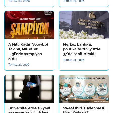
Temuz 30, 2026
Temuz 29, 2026
A Milli Kadın Voleybol
Merkez Bankası,
Takımı, Milletler
politika faizini yüzde
Ligi'nde şampiyon
37'de sabit bıraktı
oldu
Temuz 24, 2026
Temuz 27, 2026
Üniversitelerde 16 yeni
Sweatshirt Tüylenmesi