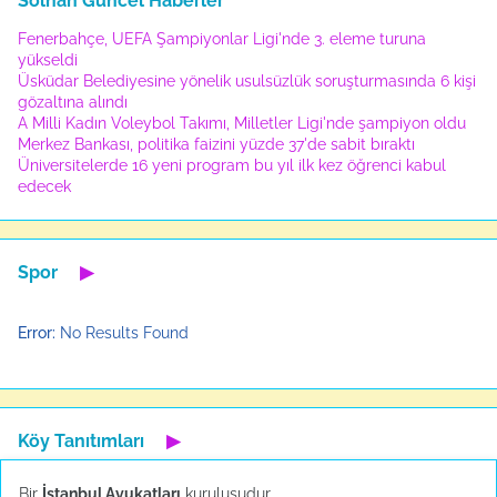
Solhan Güncel Haberler
Fenerbahçe, UEFA Şampiyonlar Ligi'nde 3. eleme turuna
yükseldi
Üsküdar Belediyesine yönelik usulsüzlük soruşturmasında 6 kişi
gözaltına alındı
A Milli Kadın Voleybol Takımı, Milletler Ligi'nde şampiyon oldu
Merkez Bankası, politika faizini yüzde 37'de sabit bıraktı
Üniversitelerde 16 yeni program bu yıl ilk kez öğrenci kabul
edecek
Spor
▶
Error:
No Results Found
Köy Tanıtımları
▶
Bir
İstanbul Avukatları
kuruluşudur.