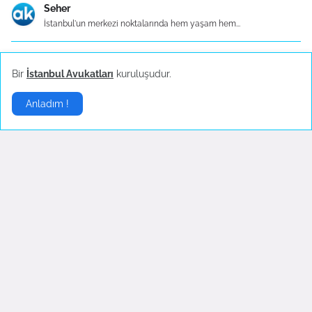
Seher
İstanbul'un merkezi noktalarında hem yaşam hem...
İbrahim
Bir
İstanbul Avukatları
kuruluşudur.
Güngören’de doğru lokasyonu seçmek, lojistik maliy...
Anladım !
Murat
Yabancılar hukukunun dinamik yapısı, mevzuattaki e...
Taha
Özellikle Çağlayan’daki İstanbul Adalet Sarayı’na ...
Berat
Sed Emlak ve Danışmanlık olarak, bu bölgenin ticar...
Son dakika haberleri takip ediniz
.
Abone Ol