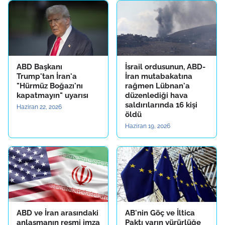
ABD Başkanı
İsrail ordusunun, ABD-
Trump'tan İran'a
İran mutabakatına
"Hürmüz Boğazı'nı
rağmen Lübnan'a
kapatmayın" uyarısı
düzenlediği hava
saldırılarında 16 kişi
Haziran 22, 2026
öldü
Haziran 19, 2026
ABD ve İran arasındaki
AB'nin Göç ve İltica
anlaşmanın resmi imza
Paktı yarın yürürlüğe