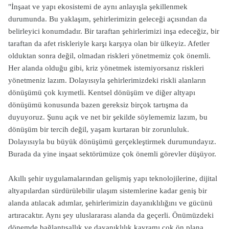
"İnşaat ve yapı ekosistemi de aynı anlayışla şekillenmek
durumunda. Bu yaklaşım, şehirlerimizin geleceği açısından da
belirleyici konumdadır. Bir taraftan şehirlerimizi inşa edeceğiz, bir
taraftan da afet riskleriyle karşı karşıya olan bir ülkeyiz. Afetler
olduktan sonra değil, olmadan riskleri yönetmemiz çok önemli.
Her alanda olduğu gibi, kriz yönetmek istemiyorsanız riskleri
yönetmeniz lazım. Dolayısıyla şehirlerimizdeki riskli alanların
dönüşümü çok kıymetli. Kentsel dönüşüm ve diğer altyapı
dönüşümü konusunda bazen gereksiz birçok tartışma da
duyuyoruz. Şunu açık ve net bir şekilde söylememiz lazım, bu
dönüşüm bir tercih değil, yaşam kurtaran bir zorunluluk.
Dolayısıyla bu büyük dönüşümü gerçekleştirmek durumundayız.
Burada da yine inşaat sektörümüze çok önemli görevler düşüyor.
Akıllı şehir uygulamalarından gelişmiş yapı teknolojilerine, dijital
altyapılardan sürdürülebilir ulaşım sistemlerine kadar geniş bir
alanda atılacak adımlar, şehirlerimizin dayanıklılığını ve gücünü
artıracaktır. Aynı şey uluslararası alanda da geçerli. Önümüzdeki
dönemde bağlantısallık ve dayanıklılık kavramı çok ön plana