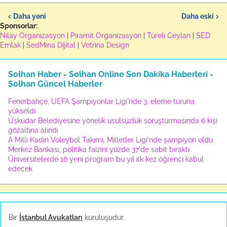
Daha yeni
Daha eski
Sponsorlar:
Nilay Organizasyon
|
Piramit Organizasyon
|
Türeli Ceylan
|
SED
Emlak
|
SedMina Dijital
|
Vetrina Design
Solhan Haber - Solhan Online Son Dakika Haberleri -
Solhan Güncel Haberler
Fenerbahçe, UEFA Şampiyonlar Ligi'nde 3. eleme turuna
yükseldi
Üsküdar Belediyesine yönelik usulsüzlük soruşturmasında 6 kişi
gözaltına alındı
A Milli Kadın Voleybol Takımı, Milletler Ligi'nde şampiyon oldu
Merkez Bankası, politika faizini yüzde 37'de sabit bıraktı
Üniversitelerde 16 yeni program bu yıl ilk kez öğrenci kabul
edecek
Spor
▶
Bir
İstanbul Avukatları
kuruluşudur.