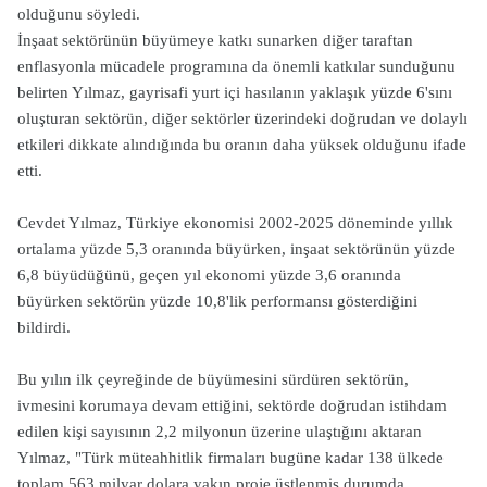
olduğunu söyledi.
İnşaat sektörünün büyümeye katkı sunarken diğer taraftan
enflasyonla mücadele programına da önemli katkılar sunduğunu
belirten Yılmaz, gayrisafi yurt içi hasılanın yaklaşık yüzde 6'sını
oluşturan sektörün, diğer sektörler üzerindeki doğrudan ve dolaylı
etkileri dikkate alındığında bu oranın daha yüksek olduğunu ifade
etti.
Cevdet Yılmaz, Türkiye ekonomisi 2002-2025 döneminde yıllık
ortalama yüzde 5,3 oranında büyürken, inşaat sektörünün yüzde
6,8 büyüdüğünü, geçen yıl ekonomi yüzde 3,6 oranında
büyürken sektörün yüzde 10,8'lik performansı gösterdiğini
bildirdi.
Bu yılın ilk çeyreğinde de büyümesini sürdüren sektörün,
ivmesini korumaya devam ettiğini, sektörde doğrudan istihdam
edilen kişi sayısının 2,2 milyonun üzerine ulaştığını aktaran
Yılmaz, "Türk müteahhitlik firmaları bugüne kadar 138 ülkede
toplam 563 milyar dolara yakın proje üstlenmiş durumda,